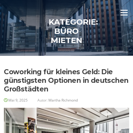
Zum
Inhalt
Menü
springen
KATEGORIE:
BÜRO
MIETEN
Coworking für kleines Geld: Die
günstigsten Optionen in deutschen
Großstädten
Mai 9, 2025
Autor:
Martha Richmond