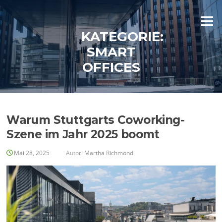
Zum
Inhalt
Menü
springen
KATEGORIE:
SMART
OFFICES
Warum Stuttgarts Coworking-
Szene im Jahr 2025 boomt
Mai 28, 2025
Autor:
Martha Richmond