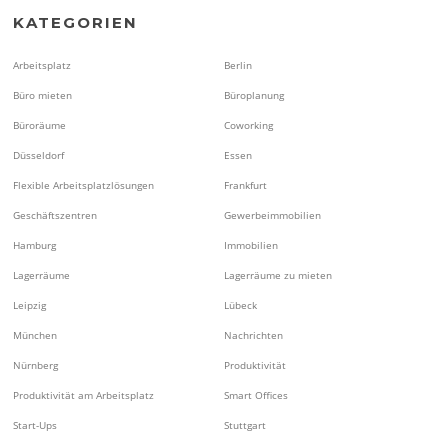
KATEGORIEN
Arbeitsplatz
Berlin
Büro mieten
Büroplanung
Büroräume
Coworking
Düsseldorf
Essen
Flexible Arbeitsplatzlösungen
Frankfurt
Geschäftszentren
Gewerbeimmobilien
Hamburg
Immobilien
Lagerräume
Lagerräume zu mieten
Leipzig
Lübeck
München
Nachrichten
Nürnberg
Produktivität
Produktivität am Arbeitsplatz
Smart Offices
Start-Ups
Stuttgart