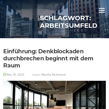
Zum
Inhalt
Menü
springen
SCHLAGWORT:
ARBEITSUMFELD
Einführung: Denkblockaden
durchbrechen beginnt mit dem
Raum
Mai 30, 2025
Autor:
Martha Richmond