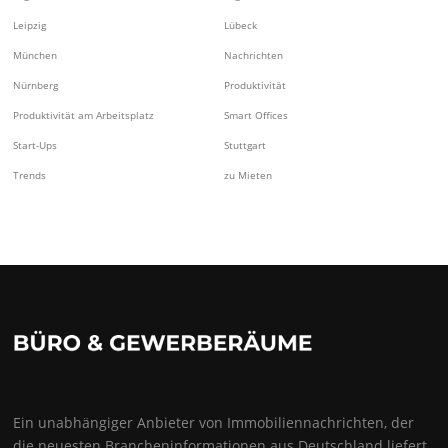
Leipzig
Lübeck
München
Nachrichten
Nürnberg
Produktivität
Produktivität am Arbeitsplatz
Smart Offices
Start-Ups
Stuttgart
Trends
zu Mieten
Ein unabhängiger Anbieter von Immobiliennachrichten, der
die neuesten Brancheninformationen aus Deutschland liefert.