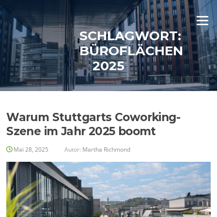
Zum
Inhalt
Menü
springen
SCHLAGWORT:
BÜROFLÄCHEN
2025
Warum Stuttgarts Coworking-
Szene im Jahr 2025 boomt
Mai 28, 2025
Autor:
Martha Richmond