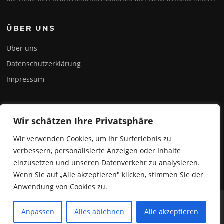
ÜBER UNS
Über uns
Datenschutzerklärung
Impressum
INFOBLOG
Wir schätzen Ihre Privatsphäre
Online Gewerbe- und Büromagazine – Deutschland.
Wir verwenden Cookies, um Ihr Surferlebnis zu
Erfahren sie alles über die aktuellsten Bürokonzepte,
verbessern, personalisierte Anzeigen oder Inhalte
Coworking und die neuesten Bürotrends.
einzusetzen und unseren Datenverkehr zu analysieren.
Wenn Sie auf „Alle akzeptieren" klicken, stimmen Sie der
Anwendung von Cookies zu.
Copyright © 2026 BÜRO & GEWERBERÄUME. Alle Rechte vorbehalten.
Anpassen
Alles ablehnen
Alle akzeptieren