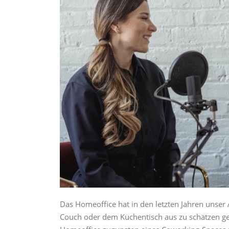
Das Homeoffice hat in den letzten Jahren unser 
Couch oder dem Küchentisch aus zu schätzen ge