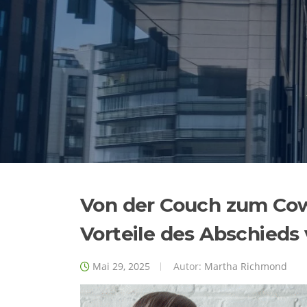
Zum
Inhalt
springen
Von der Couch zum Cow
Vorteile des Abschied
Mai 29, 2025
Autor:
Martha Richmond