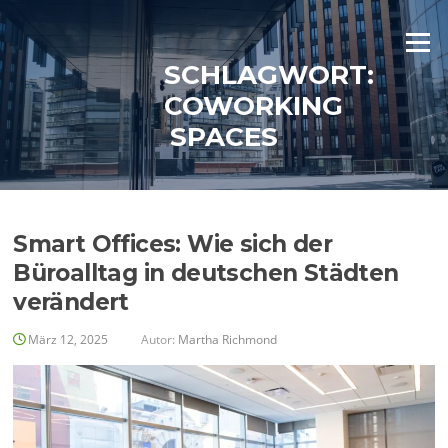
Zum
Inhalt
Menü
springen
SCHLAGWORT:
COWORKING
SPACES
Smart Offices: Wie sich der
Büroalltag in deutschen Städten
verändert
März 12, 2025
Autor:
Martha Richmond