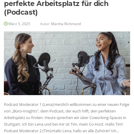
perfekte Arbeitsplatz für dich
(Podcast)
März 5, 2025
Autor:
Martha Richmond
Podcast Moderator 1 (Lena):Herzlich willkommen zu einer neuen Folge
von „Büro-Insights“, dem Podcast, der euch hilft, den perfekten
Arbeitsplatz zu finden. Heute sprechen wir über Coworking-Spaces in
Stuttgart. Ich bin Lena und bei mir ist Tim, mein Co-Host. Hallo Tim!
Podcast Moderator 2 (Tim):Hallo Lena, hallo an alle Zuhörer! Ich…