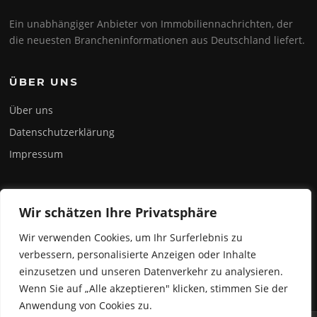
Ein unabhängiger Anbieter von Immobiliennachrichten, der
die neuesten Brancheninformationen aus Deutschland liefert.
ÜBER UNS
Über uns
Datenschutzerklärung
Impressum
INFOBLOG
Wir schätzen Ihre Privatsphäre
Online Gewerbe- und Büromagazine – Deutschland.
Wir verwenden Cookies, um Ihr Surferlebnis zu
Erfahren sie alles über die aktuellsten Bürokonzepte,
verbessern, personalisierte Anzeigen oder Inhalte
Coworking und die neuesten Bürotrends.
einzusetzen und unseren Datenverkehr zu analysieren.
Wenn Sie auf „Alle akzeptieren" klicken, stimmen Sie der
Anwendung von Cookies zu.