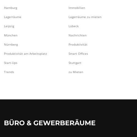
Hamburg
Immobilien
Lagerräume
Lagerräume zu mieten
Leipzig
Lübeck
München
Nachrichten
Nürnberg
Produktivität
Produktivität am Arbeitsplatz
Smart Offices
Start-Ups
Stuttgart
Trends
zu Mieten