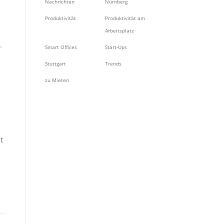
Nachrichten
Nürnberg
Produktivität
Produktivität am
Arbeitsplatz
.
Smart Offices
Start-Ups
Stuttgart
Trends
zu Mieten
t