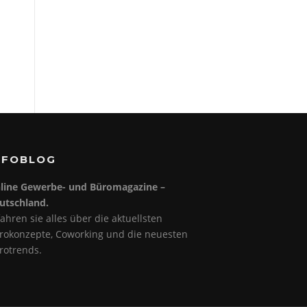
NFOBLOG
line Gewerbe- und Büromagazine –
utschland.
fahren sie alles über die aktuellsten
rokonzepte, Coworking und die neuesten
rotrends.