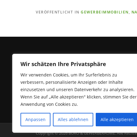
VERÖFFENTLICHT IN
GEWERBEIMMOBILIEN
,
N
Wir schätzen Ihre Privatsphäre
Wir verwenden Cookies, um Ihr Surferlebnis zu
verbessern, personalisierte Anzeigen oder Inhalte
Ein unabhängiger Anbieter von
einzusetzen und unseren Datenverkehr zu analysieren.
Immobiliennachrichten, der die neuesten
Wenn Sie auf „Alle akzeptieren" klicken, stimmen Sie der
Brancheninformationen aus Deutschland liefert.
Anwendung von Cookies zu.
Anpassen
Alles ablehnen
Alle akzeptieren
Copyright © 2026 BÜRO & GEWERBERÄUME. Alle Rechte 