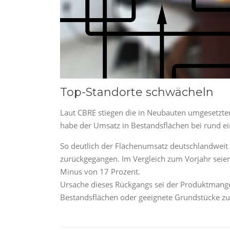
Top-Standorte schwächeln
Laut CBRE stiegen die in Neubauten umgesetzte
habe der Umsatz in Bestandsflächen bei rund ei
So deutlich der Flächenumsatz deutschlandweit a
zurückgegangen. Im Vergleich zum Vorjahr sei
Minus von 17 Prozent.
Ursache dieses Rückgangs sei der Produktmange
Bestandsflächen oder geeignete Grundstücke zu