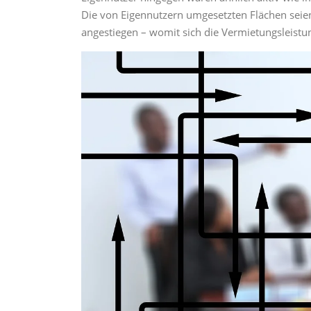
Die von Eigennutzern umgesetzten Flächen seien
angestiegen – womit sich die Vermietungsleist