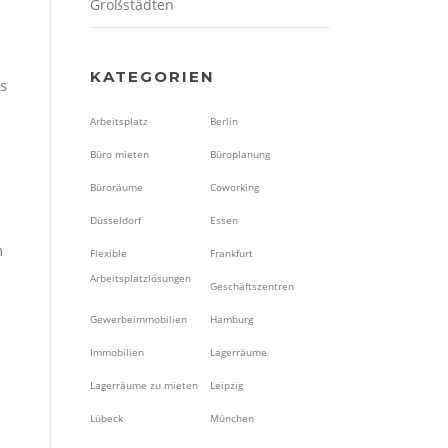
Großstädten
KATEGORIEN
cs
Arbeitsplatz
Berlin
Büro mieten
Büroplanung
Büroräume
Coworking
Düsseldorf
Essen
n
Flexible
Frankfurt
Arbeitsplatzlösungen
Geschäftszentren
Gewerbeimmobilien
Hamburg
Immobilien
Lagerräume
Lagerräume zu mieten
Leipzig
Lübeck
München