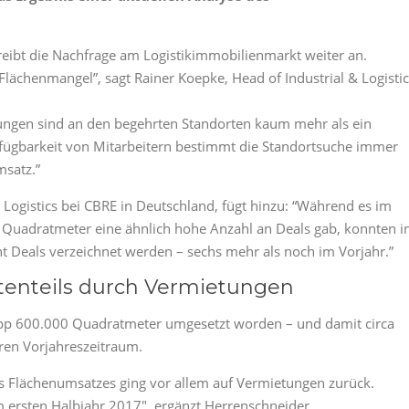
treibt die Nachfrage am Logistikimmobilienmarkt weiter an.
 Flächenmangel”, sagt Rainer Koepke, Head of Industrial & Logisti
ungen sind an den begehrten Standorten kaum mehr als ein
rfügbarkeit von Mitarbeitern bestimmt die Standortsuche immer
msatz.”
Logistics bei CBRE in Deutschland, fügt hinzu: “Während es im
Quadratmeter eine ähnlich hohe Anzahl an Deals gab, konnten i
 Deals verzeichnet werden – sechs mehr als noch im Vorjahr.”
tenteils durch Vermietungen
pp 600.000 Quadratmeter umgesetzt worden – und damit circa
ren Vorjahreszeitraum.
es Flächenumsatzes ging vor allem auf Vermietungen zurück.
m ersten Halbjahr 2017″, ergänzt Herrenschneider.