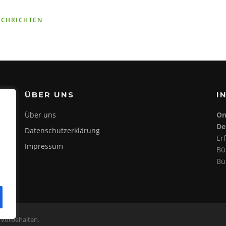
ACHRICHTEN
ÜBER UNS
I
Über uns
On
De
Datenschutzerklärung
Er
Impressum
Bü
Bü
vorbehalten.