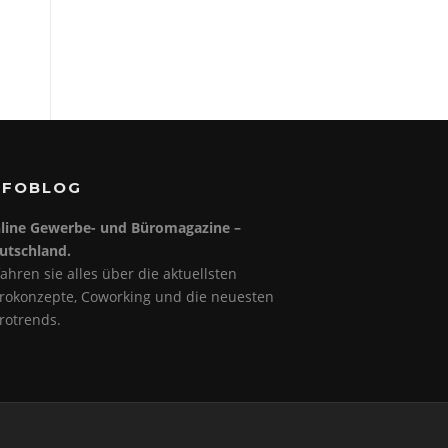
NFOBLOG
line Gewerbe- und Büromagazine –
utschland.
fahren sie alles über die aktuellsten
rokonzepte, Coworking und die neuesten
rotrends.