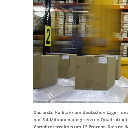
Das erste Halbjahr am deutschen Lager- u
mit 3,4 Millionen umgesetzten Quadratmete
Vorjahresergebnis um 17 Prozent. Dies ist d