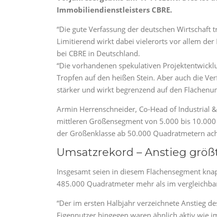
Immobiliendienstleisters CBRE.
“Die gute Verfassung der deutschen Wirtschaft 
Limitierend wirkt dabei vielerorts vor allem der
bei CBRE in Deutschland.
“Die vorhandenen spekulativen Projektentwickl
Tropfen auf den heißen Stein. Aber auch die Ve
stärker und wirkt begrenzend auf den Flächenu
Armin Herrenschneider, Co-Head of Industrial & 
mittleren Größensegment von 5.000 bis 10.000 
der Größenklasse ab 50.000 Quadratmetern acht
Umsatzrekord – Anstieg größ
Insgesamt seien in diesem Flächensegment kna
485.000 Quadratmeter mehr als im vergleichba
“Der im ersten Halbjahr verzeichnete Anstieg d
Eigennutzer hingegen waren ähnlich aktiv wie i