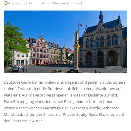
August 8, 2017
Autor:
Martha Richmond
Deutsche Gewerbeimmobilien sind begehrt und gelten als „der sichere
Hafen“. Erstmals liegt die Bundesrepublik beim Verlaufsvolumen auf
Platz eins. Als im Herbst vergangenen Jahres der geplante 3,3 Mrd.
Euro-Börsengang eines deutschen Bürogebäude-Unternehmens
wegen der schwachen Nachfrage zurückgezogen wurde, rechneten
Marktbeobachter damit, dass der Private-Equity-Riese Blackstone auf
den Plan treten würde,…