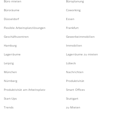
Büro mieten
Büroplanung
Büroräume
Coworking
Düsseldorf
Essen
Flexible Arbeitsplatzlösungen
Frankfurt
Geschäftszentren
Gewerbeimmobilien
Hamburg
Immobilien
Lagerräume
Lagerräume zu mieten
Leipzig
Lübeck
München
Nachrichten
Nürnberg
Produktivität
Produktivität am Arbeitsplatz
Smart Offices
Start-Ups
Stuttgart
Trends
zu Mieten