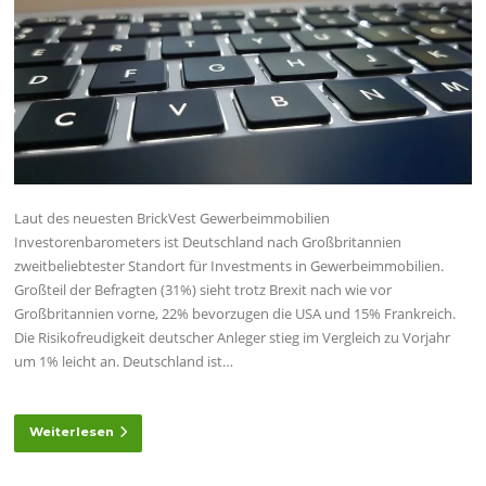
Laut des neuesten BrickVest Gewerbeimmobilien
Investorenbarometers ist Deutschland nach Großbritannien
zweitbeliebtester Standort für Investments in Gewerbeimmobilien.
Großteil der Befragten (31%) sieht trotz Brexit nach wie vor
Großbritannien vorne, 22% bevorzugen die USA und 15% Frankreich.
Die Risikofreudigkeit deutscher Anleger stieg im Vergleich zu Vorjahr
um 1% leicht an. Deutschland ist…
Weiterlesen