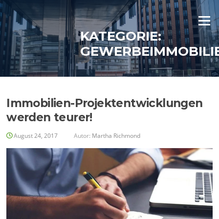
Zum
Inhalt
Menü
springen
KATEGORIE:
GEWERBEIMMOBILI
Immobilien-Projektentwicklungen
werden teurer!
August 24, 2017
Autor:
Martha Richmond